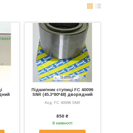
і
Підшипник ступиці FC 40096
дний
SNR (45.3*80*48) дворядний
FC 40096 SNR
850 ₴
В наявності