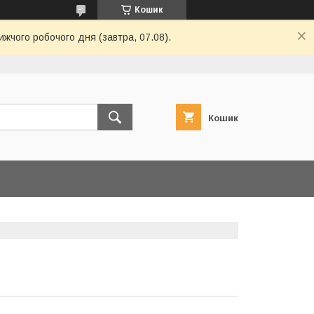
Кошик
ижчого робочого дня (завтра, 07.08).
Кошик