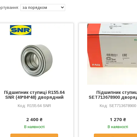
Підшипник ступиці R155.64
Підшипник ступиц
SNR (49*84*48) дворядний
SET713678900 дворя
R155.64 SNR
SET713678900
2 400 ₴
1 270 ₴
В наявності
В наявності