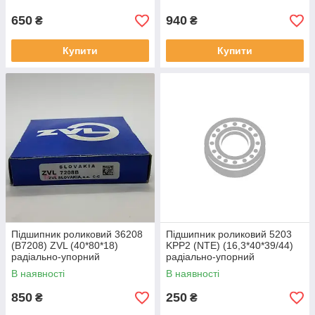
650
940
₴
₴
Купити
Купити
Підшипник роликовий 36208
Підшипник роликовий 5203
(B7208) ZVL (40*80*18)
KPP2 (NTE) (16,3*40*39/44)
радіально-упорний
радіально-упорний
В наявності
В наявності
850
250
₴
₴