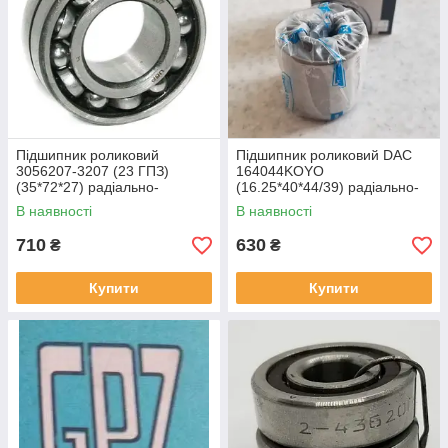
Підшипник роликовий
Підшипник роликовий DAC
3056207-3207 (23 ГПЗ)
164044KOYO
(35*72*27) радіально-
(16.25*40*44/39) радіально-
упорний
упорний
В наявності
В наявності
710
630
₴
₴
Купити
Купити