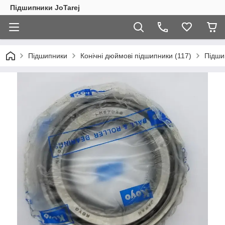
Підшипники JoTarej
Підшипники
Конічні дюймові підшипники (117)
Підши