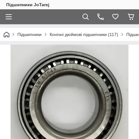
Підшипники JoTarej
Підшипники
Конічні дюймові підшипники (117)
Підши