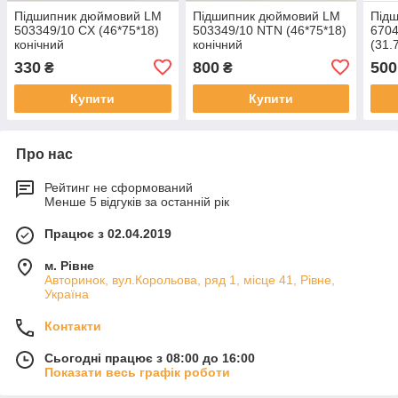
Підшипник дюймовий LM
Підшипник дюймовий LM
Під
503349/10 CX (46*75*18)
503349/10 NTN (46*75*18)
670
конічний
конічний
(31.
330
800
500
₴
₴
Купити
Купити
Про нас
Рейтинг не сформований
Менше 5 відгуків за останній рік
Працює з 02.04.2019
м. Рівне
Авторинок, вул.Корольова, ряд 1, місце 41, Рівне,
Україна
Контакти
Сьогодні працює з 08:00 до 16:00
Показати весь графік роботи