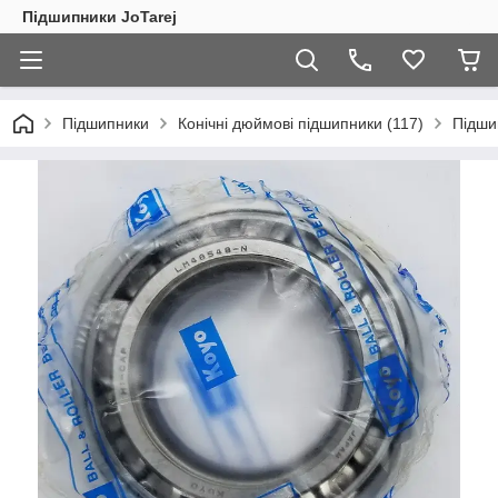
Підшипники JoTarej
Підшипники
Конічні дюймові підшипники (117)
Підши