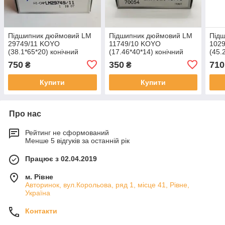
Підшипник дюймовий LM
Підшипник дюймовий LM
Під
29749/11 KOYO
11749/10 KOYO
102
(38.1*65*20) конічний
(17.46*40*14) конічний
(45.
750
350
710
₴
₴
Купити
Купити
Про нас
Рейтинг не сформований
Менше 5 відгуків за останній рік
Працює з 02.04.2019
м. Рівне
Авторинок, вул.Корольова, ряд 1, місце 41, Рівне,
Україна
Контакти