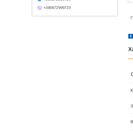
+380672999720
П
Х
К
З
В