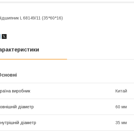
ідшипник L 68149/11 (35*60*16)
арактеристики
Основні
раїна виробник
Китай
овнішній діаметр
60 мм
нутрішній діаметр
35 мм