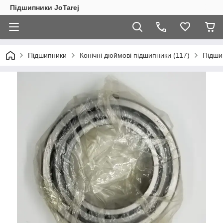
Підшипники JoTarej
Підшипники
Конічні дюймові підшипники (117)
Підши