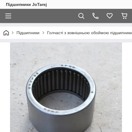
Підшипники JoTarej
Підшипники
Голчасті з зовнішньою обоймою підшипники