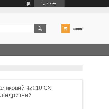
Кошик
Кошик
оликовий 42210 CX
иліндричний