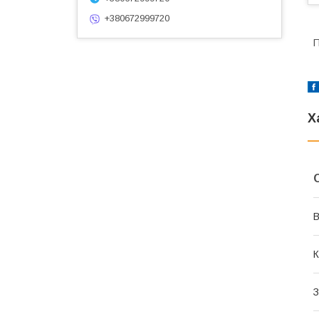
+380672999720
П
Х
В
К
З