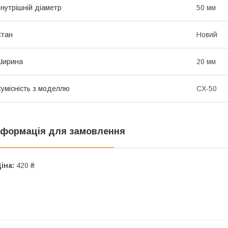
нутрішній діаметр
50 мм
Стан
Новий
Ширина
20 мм
умісність з моделлю
CX-50
нформація для замовлення
іна:
420 ₴