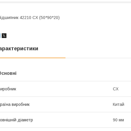
ідшипник 42210 CX (50*90*20)
арактеристики
Основні
иробник
CX
раїна виробник
Китай
овнішній діаметр
90 мм