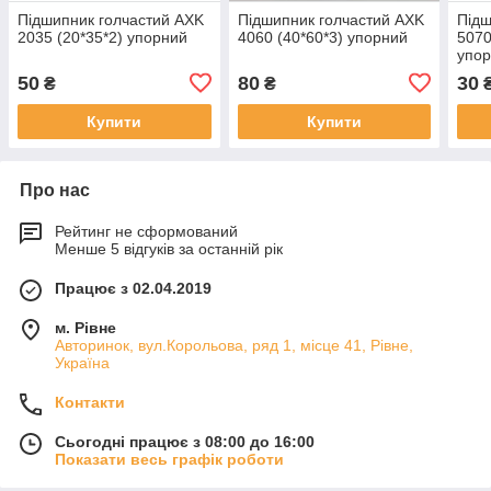
Підшипник голчастий AXK
Підшипник голчастий AXK
Підш
2035 (20*35*2) упорний
4060 (40*60*3) упорний
5070
упо
50
80
30
₴
₴
Купити
Купити
Про нас
Рейтинг не сформований
Менше 5 відгуків за останній рік
Працює з 02.04.2019
м. Рівне
Авторинок, вул.Корольова, ряд 1, місце 41, Рівне,
Україна
Контакти
Сьогодні працює з 08:00 до 16:00
Показати весь графік роботи