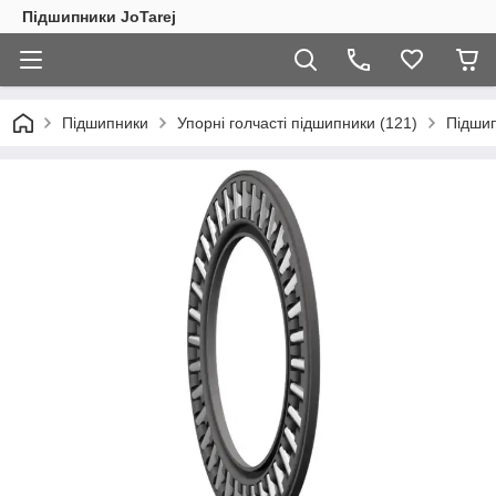
Підшипники JoTarej
Підшипники
Упорні голчасті підшипники (121)
Підшип