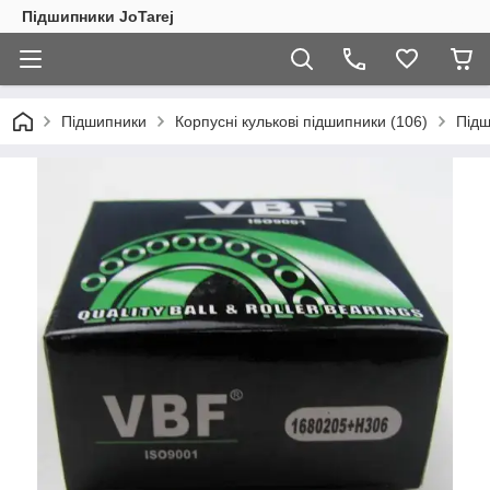
Підшипники JoTarej
Підшипники
Корпусні кулькові підшипники (106)
Підш