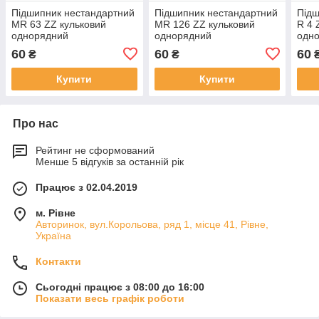
Підшипник нестандартний
Підшипник нестандартний
Підш
MR 63 ZZ кульковий
MR 126 ZZ кульковий
R 4 
однорядний
однорядний
одн
60
60
60
₴
₴
Купити
Купити
Про нас
Рейтинг не сформований
Менше 5 відгуків за останній рік
Працює з 02.04.2019
м. Рівне
Авторинок, вул.Корольова, ряд 1, місце 41, Рівне,
Україна
Контакти
Сьогодні працює з 08:00 до 16:00
Показати весь графік роботи