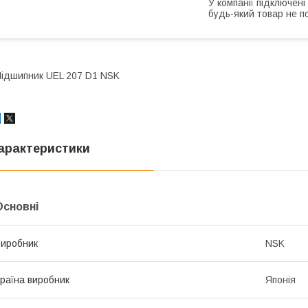
У компанії підключені
будь-який товар не п
ідшипник UEL 207 D1 NSK
арактеристики
Основні
иробник
NSK
раїна виробник
Японія