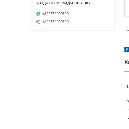
+380672999720
+380672999720
П
Х
В
К