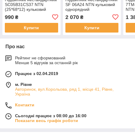
SC05B31CS37 NTN
SF 06A24 NTN кульковий
7TM
(25*68*12) кульковий
однорядний
NTN 
однорядний
одн
990
2 070
1 3
₴
₴
Купити
Купити
Про нас
Рейтинг не сформований
Менше 5 відгуків за останній рік
Працює з 02.04.2019
м. Рівне
Авторинок, вул.Корольова, ряд 1, місце 41, Рівне,
Україна
Контакти
Сьогодні працює з 08:00 до 16:00
Показати весь графік роботи