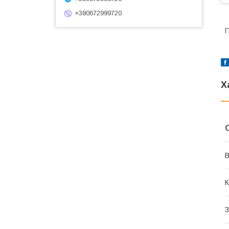
+380672999720
П
Х
В
К
З