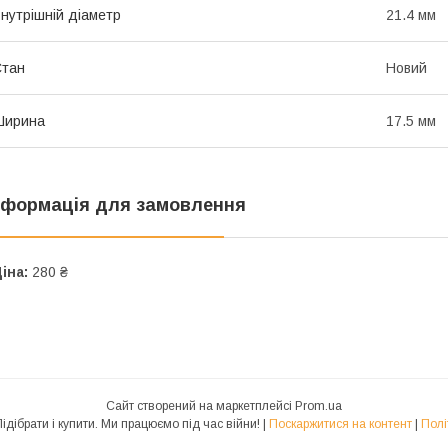
нутрішній діаметр
21.4 мм
Стан
Новий
Ширина
17.5 мм
нформація для замовлення
іна:
280 ₴
Сайт створений на маркетплейсі
Prom.ua
Підшипники JoTarej. Підібрати і купити. Ми працюємо під час війни! |
Поскаржитися на контент
|
Полі